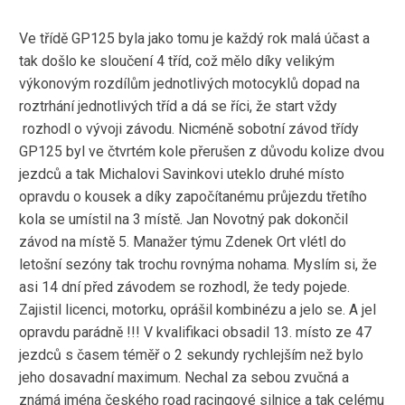
Ve třídě GP125 byla jako tomu je každý rok malá účast a
tak došlo ke sloučení 4 tříd, což mělo díky velikým
výkonovým rozdílům jednotlivých motocyklů dopad na
roztrhání jednotlivých tříd a dá se říci, že start vždy
rozhodl o vývoji závodu. Nicméně sobotní závod třídy
GP125 byl ve čtvrtém kole přerušen z důvodu kolize dvou
jezdců a tak Michalovi Savinkovi uteklo druhé místo
opravdu o kousek a díky započítanému průjezdu třetího
kola se umístil na 3 místě. Jan Novotný pak dokončil
závod na místě 5. Manažer týmu Zdenek Ort vlétl do
letošní sezóny tak trochu rovnýma nohama. Myslím si, že
asi 14 dní před závodem se rozhodl, že tedy pojede.
Zajistil licenci, motorku, oprášil kombinézu a jelo se. A jel
opravdu parádně !!! V kvalifikaci obsadil 13. místo ze 47
jezdců s časem téměř o 2 sekundy rychlejším než bylo
jeho dosavadní maximum. Nechal za sebou zvučná a
známá jména českého road racingové silnice a tak celému