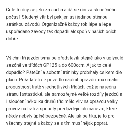
Celé tři dny se jelo za sucha a dá se říci za slunečného
počasí. Studený vítr byl pak jen asi jedinou stinnou
stránkou závodů. Organizačně každý rok lépe a lépe
uspořádané závody tak dopadli alespoň v našich očích
dobře.
Všichni tři jezdci týmu se představili stejně jako v uplynulé
sezóně ve třídách GP125 a do 600ccm. A jak to celé
dopadlo? Páteční a sobotní tréninky probíhaly celkem dle
plánu. Pořadateli se povedlo naplnit opravdu maximální
propustnost tratě v jednotlivých třídách, což je na jednu
stranu fantastické, ale samozřejmě velké rozdíly jezdců a
i sloučení několika druhů tříd mělo vliv na opravdu velký
provoz na trati a spousty předjíždějících manévru, které
někdy nebyly úplně bezpečné. Ale jak se říká, je to pro
všechny stejné a každý se s tím musí nějak poprat.