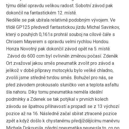
týmu dělal opravdu velikou radost. Sobotní závod pak
dokončil na fantastickém 12. místě.
Neděle se pak ubírala relativně podobným vývojem. Ve
třídě GP125 předvedl fantastickou jízdu Michal Savinkov,
který o pouhých 0,161s prohrál souboj na cílové čáře s
Chrisem Mayerem s opravdu velmi rychlou Hondou.
Honza Novotný pak dokončil závod opět na 5. místě.
Závod do 600 ccm byl ovlivněn změnou počasí. Zdeněk
Ort zvažoval jakou směs pneumatik zvolit pro závod a
jelikož v době přípravy motocyklu bylo veliké chladno,
zvolili jsme středně tvrdou směs. Bohužel pro nás, se
před závodem prokousalo sluníčko ven a teplota asfaltu
šla nahoru. Díky tomu pneumatika neměla ideální
podmínky a Zdenek se tak potýkal v prvních kolech
závodu se špatnou přilnavostí a propadl se z 13 výchozí
pozice až na 16. Následně začal sbírat ztracené pozice
zpět a když došlo k chystanému předjíždějícímu manévru
Michala Dokoupila, přední pneumatika neunesla to, co po